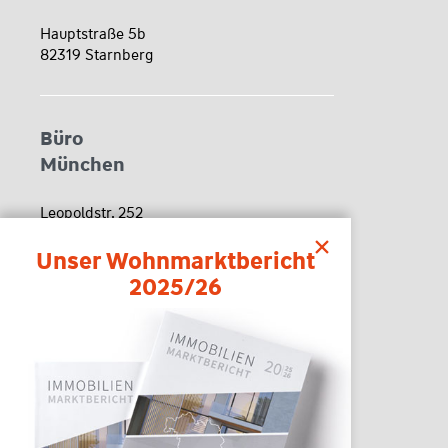
Hauptstraße 5b
82319 Starnberg
Büro
München
Leopoldstr. 252
80807 München
Unser Wohnmarktbericht
2025/26
Kontakt
Tel. 08191 648300
Fax 08191 6483098