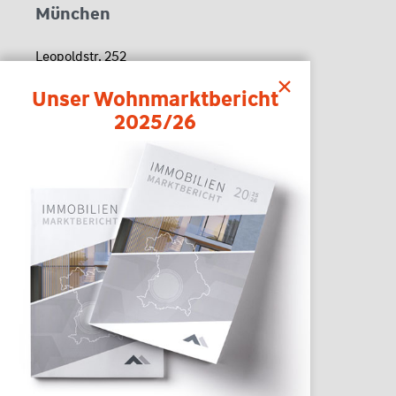
München
Leopoldstr. 252
80807 München
Unser Wohnmarktbericht
2025/26
Kontakt
Tel. 08191 648300
Fax 08191 6483098
kontakt(@)das-maklerteam.de
Bürozeiten
Montag-Freitag:
08:30-12:30 Uhr
und nach Vereinbarung